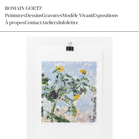
ROMAIN GOETZ
Peintures
Dessins
Gravures
Modèle Vivant
Expositions
À propos
Contact
Ateliers
Infolettre