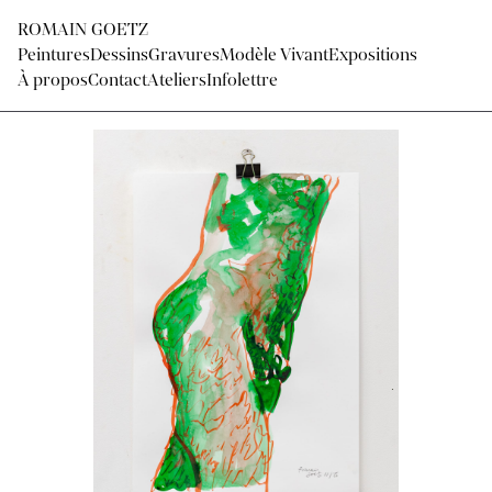
ROMAIN GOETZ
Peintures
Dessins
Gravures
Modèle Vivant
Expositions
À propos
Contact
Ateliers
Infolettre