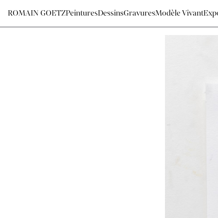
ROMAIN GOETZ
Peintures
Dessins
Gravures
Modèle Vivant
Expo