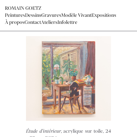
ROMAIN GOETZ
Peintures
Dessins
Gravures
Modèle Vivant
Expositions
À propos
Contact
Ateliers
Infolettre
Étude d'intérieur
, acrylique sur toile, 24