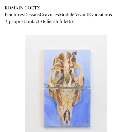
ROMAIN GOETZ
Peintures
Dessins
Gravures
Modèle Vivant
Expositions
À propos
Contact
Ateliers
Infolettre