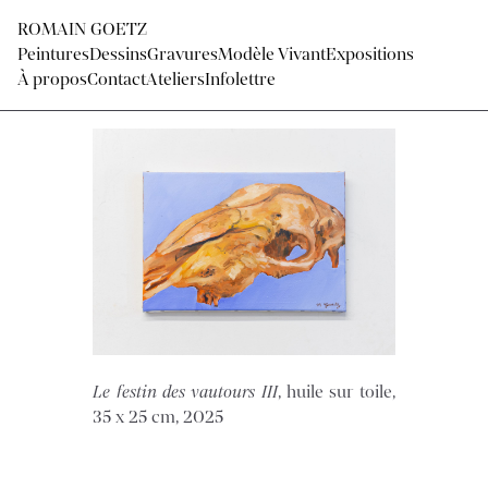
ROMAIN GOETZ
Peintures
Dessins
Gravures
Modèle Vivant
Expositions
À propos
Contact
Ateliers
Infolettre
Le festin des vautours III
, huile sur toile,
35 x 25 cm, 2025