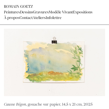
ROMAIN GOETZ
Peintures
Dessins
Gravures
Modèle Vivant
Expositions
À propos
Contact
Ateliers
Infolettre
Causse Bégon
, gouache sur papier, 14,5 x 21 cm, 2025