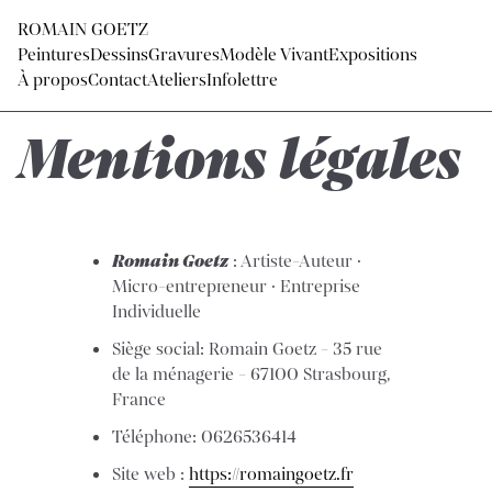
ROMAIN GOETZ
Peintures
Dessins
Gravures
Modèle Vivant
Expositions
À propos
Contact
Ateliers
Infolettre
Mentions légales
Romain Goetz
: Artiste-Auteur ·
Micro-entrepreneur · Entreprise
Individuelle
Siège social: Romain Goetz - 35 rue
de la ménagerie - 67100 Strasbourg,
France
Téléphone: 0626536414
Site web :
https://romaingoetz.fr