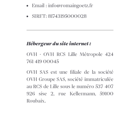
Email : info@romaingoetz.fr
SIRET: 81743195000028
Hébergeur du site internet ‍:
OVH · OVH RCS Lille Métropole 424
761 419 00045
OVH SAS est une filiale de la société
OVH Groupe SAS, société immatriculée
au RCS de Lille sous le numéro 537 407
926 sise 2, rue Kellermann, 59100
Roubaix.