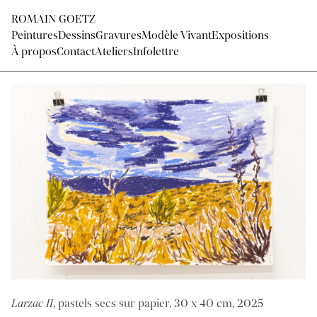
ROMAIN GOETZ
Peintures
Dessins
Gravures
Modèle Vivant
Expositions
À propos
Contact
Ateliers
Infolettre
Larzac II
, pastels secs sur papier, 30 x 40 cm, 2025