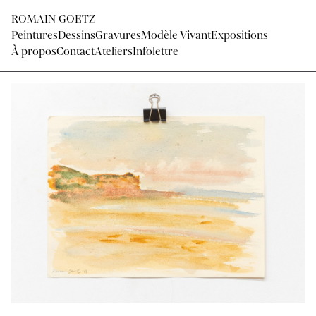
ROMAIN GOETZ
Peintures
Dessins
Gravures
Modèle Vivant
Expositions
À propos
Contact
Ateliers
Infolettre