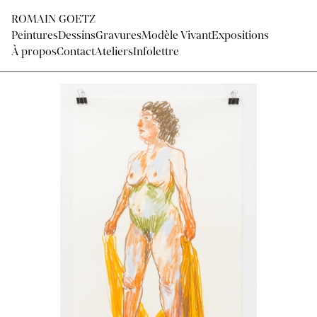
ROMAIN GOETZ
Peintures
Dessins
Gravures
Modèle Vivant
Expositions
À propos
Contact
Ateliers
Infolettre