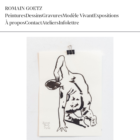
ROMAIN GOETZ
Peintures
Dessins
Gravures
Modèle Vivant
Expositions
À propos
Contact
Ateliers
Infolettre