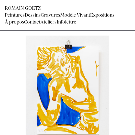
ROMAIN GOETZ
Peintures
Dessins
Gravures
Modèle Vivant
Expositions
À propos
Contact
Ateliers
Infolettre