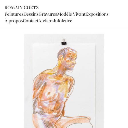
ROMAIN GOETZ
Peintures
Dessins
Gravures
Modèle Vivant
Expositions
À propos
Contact
Ateliers
Infolettre