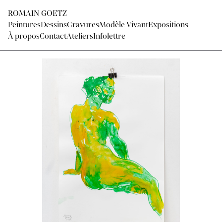
ROMAIN GOETZ
Peintures
Dessins
Gravures
Modèle Vivant
Expositions
À propos
Contact
Ateliers
Infolettre