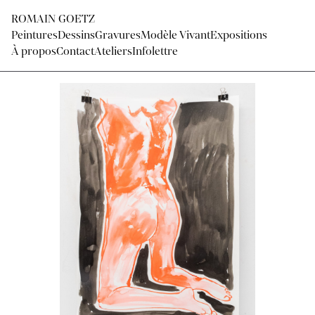
ROMAIN GOETZ
Peintures
Dessins
Gravures
Modèle Vivant
Expositions
À propos
Contact
Ateliers
Infolettre