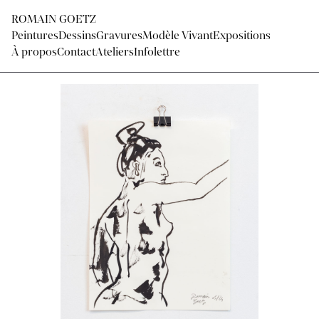
ROMAIN GOETZ
Peintures
Dessins
Gravures
Modèle Vivant
Expositions
À propos
Contact
Ateliers
Infolettre