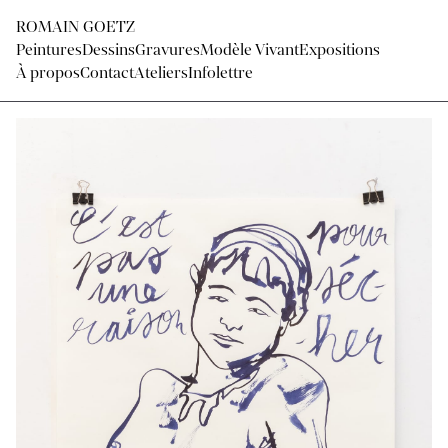
ROMAIN GOETZ
Peintures
Dessins
Gravures
Modèle Vivant
Expositions
À propos
Contact
Ateliers
Infolettre