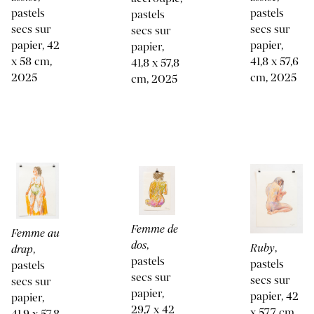
pastels
pastels
pastels
secs sur
secs sur
secs sur
papier, 42
papier,
papier,
x 58 cm,
41,8 x 57,6
41,8 x 57,8
2025
cm, 2025
cm, 2025
Femme de
Femme au
dos
,
Ruby
,
drap
,
pastels
pastels
pastels
secs sur
secs sur
secs sur
papier,
papier, 42
papier,
29,7 x 42
x 57,7 cm,
41,9 x 57,8