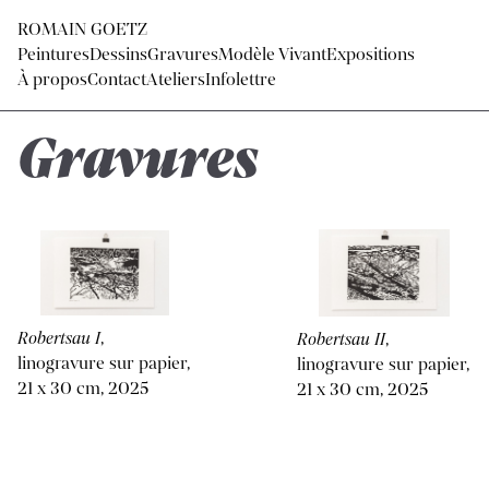
ROMAIN GOETZ
Peintures
Dessins
Gravures
Modèle Vivant
Expositions
À propos
Contact
Ateliers
Infolettre
Gravures
Robertsau I
,
Robertsau II
,
linogravure sur papier,
linogravure sur papier,
21 x 30 cm, 2025
21 x 30 cm, 2025